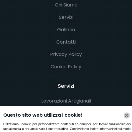
Chi Siamo
Servizi
Galleria
Contatti
Privacy Policy
Cookie Policy
Servizi
Lavorazioni Artigianali
Oblò su Misura
Questo sito web utilizza i cookie!
Utilizziamo i cookie per personalizzare contenuti ed annunci, per fornire funzionalità dei
Piane Tavoli e Mensole in Legno a Richiesta del
social media e per analizzare il nostro traffico. Condividiamo inoltre informazioni sul modo