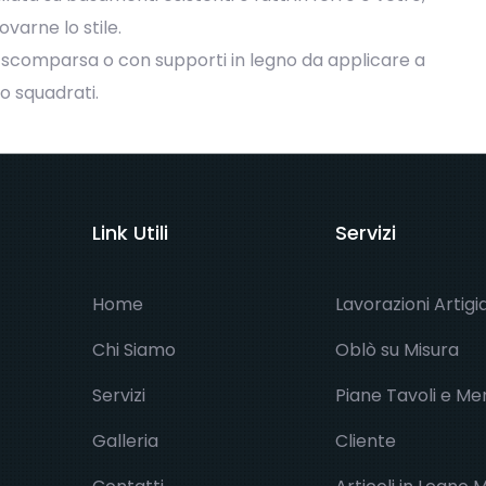
ovarne lo stile.
 scomparsa o con supporti in legno da applicare a
o squadrati.
Link Utili
Servizi
Home
Lavorazioni Artigi
Chi Siamo
Oblò su Misura
Servizi
Piane Tavoli e Men
Galleria
Cliente