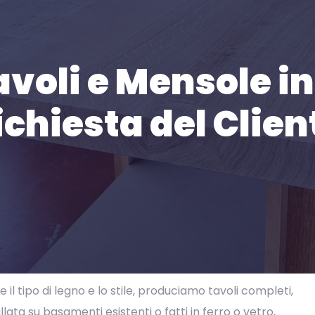
avoli e Mensole in
ichiesta del Clien
 il tipo di legno e lo stile, produciamo tavoli completi,
ata su basamenti esistenti o fatti in ferro o vetro,