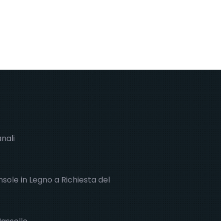
anali
sole in Legno a Richiesta del