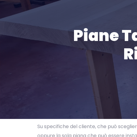
Piane T
R
Su specifiche del cliente, che può scegliere
oppure la sola piana che può essere install