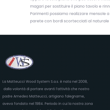
magari per sostituire il piano tavolo e rinn
Parimenti possiamo realizzare mensole a
parete con bordi scortecciati al naturale 
La Matteucci Wood System S.a.s. è nata nel 2008,
dalla volontà di portare avanti l’attività che nostro
padre Amedeo Matteucci, artigiano falegname,
aveva fondato nel 1984. Periodo in cui la nostra zona